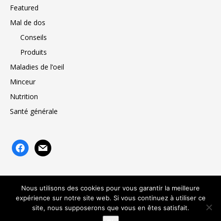
Featured
Mal de dos
Conseils
Produits
Maladies de l’oeil
Minceur
Nutrition
Santé générale
facebook
mail
Nous utilisons des cookies pour vous garantir la meilleure
expérience sur notre site web. Si vous continuez à utiliser ce
Angiotech
À propos de nous
Mentions légales
Contact
site, nous supposerons que vous en êtes satisfait.
Plan du site
Mon compte