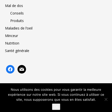
Mal de dos
Conseils
Produits
Maladies de l’oeil
Minceur
Nutrition
Santé générale
facebook
mail
Nous utilisons des cookies pour vous garantir la meilleure
expérience sur notre site web. Si vous continuez à utiliser ce
Angiotech
À propos de nous
Mentions légales
Contact
site, nous supposerons que vous en êtes satisfait.
Plan du site
Mon compte
Ok
© Tous droits réservés @Angiotech.com - 2026