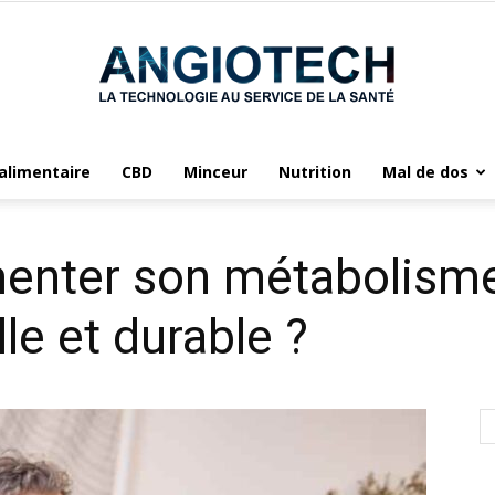
limentaire
CBD
Minceur
Nutrition
Mal de dos
Angiotech
nter son métabolisme
le et durable ?