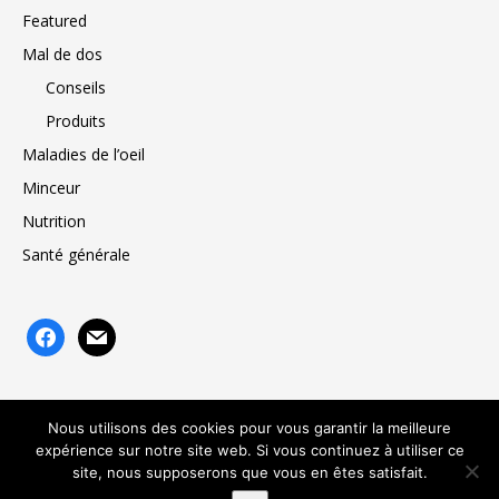
Featured
Mal de dos
Conseils
Produits
Maladies de l’oeil
Minceur
Nutrition
Santé générale
facebook
mail
Nous utilisons des cookies pour vous garantir la meilleure
expérience sur notre site web. Si vous continuez à utiliser ce
Angiotech
À propos de nous
Mentions légales
Contact
site, nous supposerons que vous en êtes satisfait.
Plan du site
Mon compte